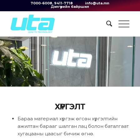
7000-6008, 9411-7718
info@uta.mn
Дэлгүүрийн байршил
ХҮРГЭЛТ
Бараа материал хүргэж өгсөн хүргэлтийн
ажилтан барааг шалган лац болон баталгаат
хугацааны цаасыг бичиж өгнө.