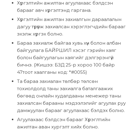
Хүргэлтийн ажилтан агуулахаас бэлдсэн
барааг авч хүргэлтэнд гаргана.
Хүргэлтийн ажилтан захиалгын дараалалын
дагуу түрүүлж захиалсан хэрэглэгчдийн барааг
эхэлж хүргэх болно.
Бараа захиалж байгаа хувь хүн болон албан
байгуулага БАЙРШИЛ хэсэг гэрийн хаяг
болон байгуулагын хаягийг дэлгэрэнгүй
бичнэ. (Жишээ: БЗД 25-р хороо 100 байр
47тоот хаалганы код: *#0055)
Та бараа захиалан төлбөр төлсөн
тохиолдолд таны захиалга баталгаажих
бөгөөд онлайн худалдааны менежер таны
захиалсан барааны мэдээлэлийг агуулах руу
дамжуулан барааг агуулахаас бэлдэх болно.
Агуулахаас бэлдсэн барааг Хүрэглтийн
ажилтан аван хургэлт хийх болно.