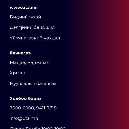
www.uta.mn
Бидний тухай
Дэлгүүрийн байршил
Үйлчилгээний нөхцөл
Үйлчилгээ
Мэдээ, мэдээлэл
Хүргэлт
Нууцлалын баталгаа
Холбоо барих
7000-6008, 9411-7718
info@uta.mn
Даваа-Бямба 10:00-19:00