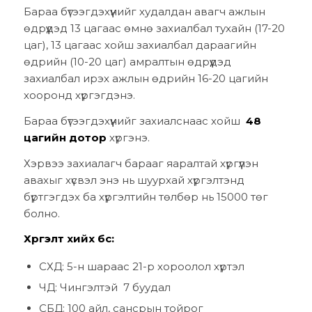
Бараа бүтээгдэхүүнийг худалдан авагч ажлын
өдрүүдэд 13 цагаас өмнө захиалбал тухайн (17-20
цаг), 13 цагаас хойш захиалбал дараагийн
өдрийн (10-20 цаг) амралтын өдрүүдэд
захиалбал ирэх ажлын өдрийн 16-20 цагийн
хооронд хүргэгдэнэ.
Бараа бүтээгдэхүүнийг захиалснаас хойш
48
цагийн дотор
хүргэнэ.
Хэрвээ захиалагч барааг яаралтай хүргүүлэн
авахыг хүсвэл энэ нь шуурхай хүргэлтэнд
бүртгэгдэх ба хүргэлтийн төлбөр нь 15000 төг
болно.
Хүргэлт хийх бүс:
СХД: 5-н шараас 21-р хороолол хүртэл
ЧД: Чингэлтэй 7 буудал
СБД: 100 айл, сансрын тойрог