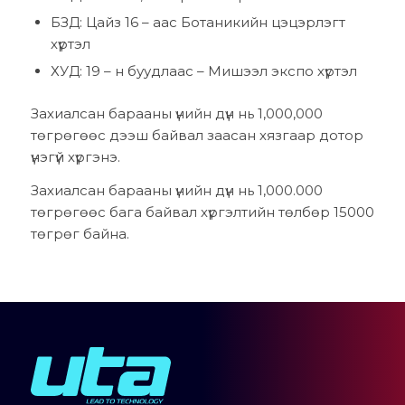
БЗД: Цайз 16 – аас Ботаникийн цэцэрлэгт
хүртэл
ХУД: 19 – н буудлаас – Мишээл экспо хүртэл
Захиалсан барааны үнийн дүн нь 1,000,000
төгрөгөөс дээш байвал заасан хязгаар дотор
үнэгүй хүргэнэ.
Захиалсан барааны үнийн дүн нь 1,000.000
төгрөгөөс бага байвал хүргэлтийн төлбөр 15000
төгрөг байна.