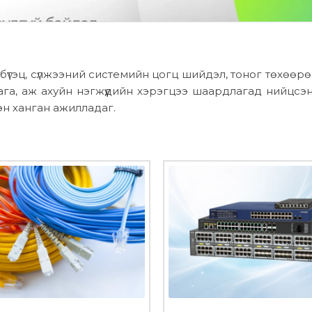
үтэц, сүлжээний системийн цогц шийдэл, тоног төхөө
лага, аж ахуйн нэгжүүдийн хэрэгцээ шаардлагад нийцсэ
эн ханган ажилладаг.