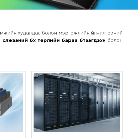
рөмжийн худалдаа болон мэргэжлийн үйлчилгээний
н
сүлжээний бүх төрлийн бараа бүтээгдэхүүн
болон