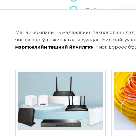
Манай компани нь мэдээллийн технологийн дэд б
чиглэлээр үйл ажиллагаа явуулдаг. Бид байгуул
мэргэжлийн түвшний үйлчилгээ
–г нэг дороос бүр