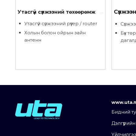
Сүлжээ
Утасгүй сүлжээний төхөөрөмж
Утасгүй сүлжээний рүүтер / router
Сүлжэ
Холын болон ойрын зайн
Бүх тө
антенн
дагал
www.uta.
Бидний т
Дэлгүүрий
Үйлчилгэ