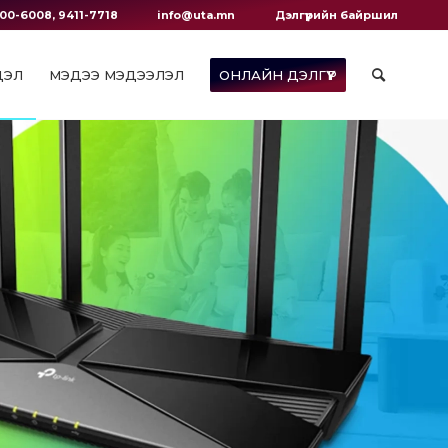
00-6008, 9411-7718
info@uta.mn
Дэлгүүрийн байршил
ДЭЛ
МЭДЭЭ МЭДЭЭЛЭЛ
ОНЛАЙН ДЭЛГҮҮР