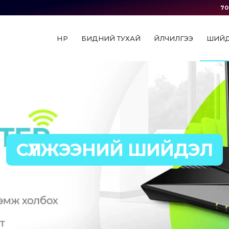
70
НҮҮР
БИДНИЙ ТУХАЙ
ҮЙЛЧИЛГЭЭ
ШИЙ
СҮЛЖЭЭНИЙ ШИЙДЭЛ