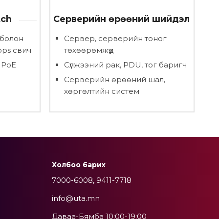
tch
Серверийн өрөөний шийдэл
 болон
Сервер, серверийн тоног
bps свич
төхөөрөмжүүд
 PoE
Сүлжээний рак, PDU, тог баригч
Серверийн өрөөний шал,
хөргөлтийн систем
Холбоо барих
7000-6008, 9411-7718
info@uta.mn
Даваа-Бямба 10:00-19:00