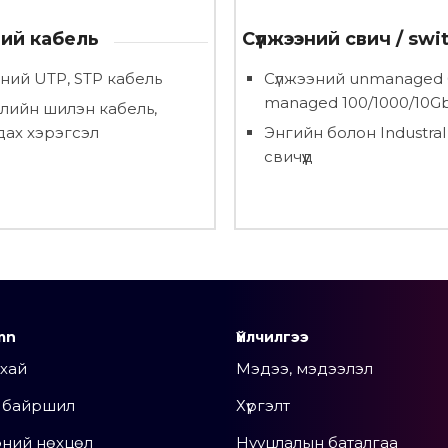
ний кабель
Сүлжээний свич / swi
эний UTP, STP кабель
Сүлжээний unmanaged
managed 100/1000/10G
рлийн шилэн кабель,
дах хэрэгсэл
Энгийн болон Industral
свичүүд
mn
Үйлчилгээ
ухай
Мэдээ, мэдээлэл
н байршил
Хүргэлт
эний нөхцөл
Нууцлалын баталгаа