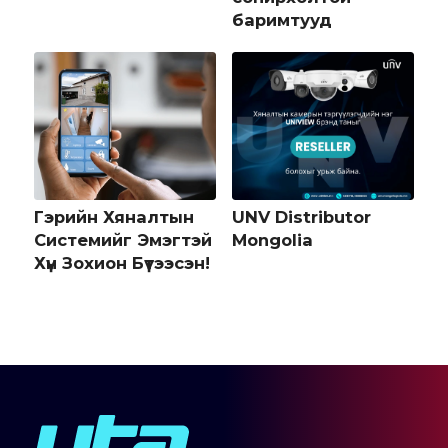
баримтууд
Гэрийн Хяналтын
UNV Distributor
Системийг Эмэгтэй
Mongolia
Хүн Зохион Бүтээсэн!