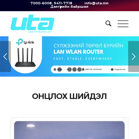
7000-6008, 9411-7718
info@uta.mn
Дэлгүүрийн байршил
Next
1
2
3
4
5
ОНЦЛОХ ШИЙДЭЛ