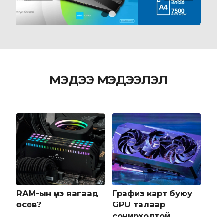
1
2
МЭДЭЭ МЭДЭЭЛЭЛ
RAM-ын үнэ яагаад
Графиз карт буюу
өсөв?
GPU талаар
сонирхолтой