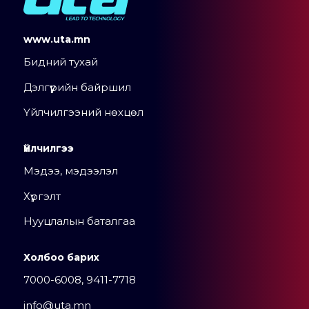
www.uta.mn
Бидний тухай
Дэлгүүрийн байршил
Үйлчилгээний нөхцөл
Үйлчилгээ
Мэдээ, мэдээлэл
Хүргэлт
Нууцлалын баталгаа
Холбоо барих
7000-6008, 9411-7718
info@uta.mn