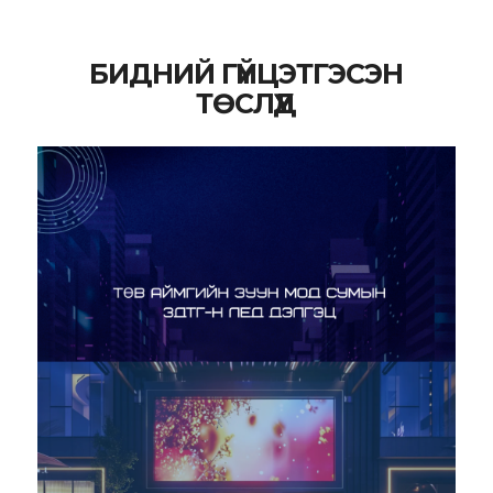
БИДНИЙ ГҮЙЦЭТГЭСЭН
ТӨСЛҮҮД